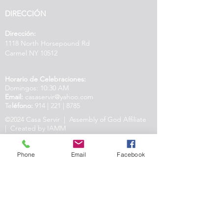
DIRECCIÓN
Dirección:
1118 North Horsepound Rd
Carmel NY 10512
Horario de Celebraciones:
Domingos: 10:30 AM
Email:
casaservir@yahoo.com
Te
léfono:
914 | 221 | 8785
©2024 Casa Servir | Assembly of God Affiliate
| Created by IAMM
Phone
Email
Facebook
Nosotros existimos para Conocer, Amar y
Servir a Dios, el Padre, el Hijo y el Espíritu
Santo, y a Nuestro Prójimo.