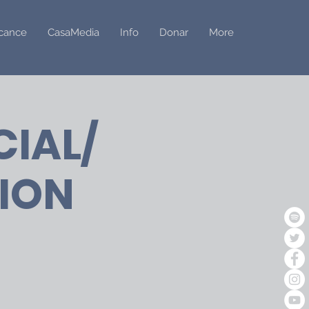
cance
CasaMedia
Info
Donar
More
CIAL/
TION