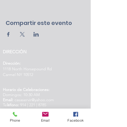
Compartir este evento
DIRECCIÓN
Dirección:
1118 North Horsepound Rd
Carmel NY 10512
Horario de Celebraciones:
Domingos: 10:30 AM
Email:
casaservir@yahoo.com
Te
léfono:
914 | 221 | 8785
©2024 Casa Servir | Assembly of God Affiliate
| Created by IAMM
Phone
Email
Facebook