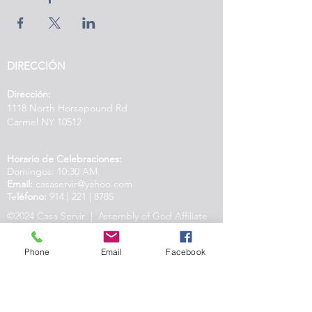
DIRECCIÓN
Dirección:
1118 North Horsepound Rd
Carmel NY 10512
Horario de Celebraciones:
Domingos: 10:30 AM
Email:
casaservir@yahoo.com
Te
léfono:
914 | 221 | 8785
©2024 Casa Servir | Assembly of God Affiliate
| Created by IAMM
Phone
Email
Facebook