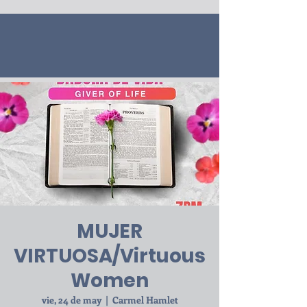
MUJER
VIRTUOSA/Virtuous
Women
vie, 24 de may
  |  
Carmel Hamlet