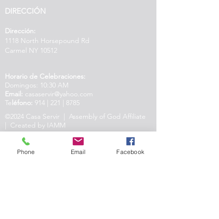
DIRECCIÓN
Dirección:
1118 North Horsepound Rd
Carmel NY 10512
Horario de Celebraciones:
Domingos: 10:30 AM
Email:
casaservir@yahoo.com
Te
léfono:
914 | 221 | 8785
©2024 Casa Servir | Assembly of God Affiliate
| Created by IAMM
Phone
Email
Facebook
Nosotros existimos para Conocer, Amar y
Servir a Dios, el Padre, el Hijo y el Espíritu
Santo, y a Nuestro Prójimo.