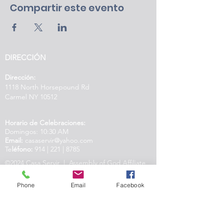
Compartir este evento
DIRECCIÓN
Dirección:
1118 North Horsepound Rd
Carmel NY 10512
Horario de Celebraciones:
Domingos: 10:30 AM
Email:
casaservir@yahoo.com
Te
léfono:
914 | 221 | 8785
©2024 Casa Servir | Assembly of God Affiliate
| Created by IAMM
Phone
Email
Facebook