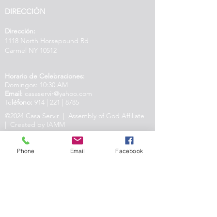
DIRECCIÓN
Dirección:
1118 North Horsepound Rd
Carmel NY 10512
Horario de Celebraciones:
Domingos: 10:30 AM
Email:
casaservir@yahoo.com
Te
léfono:
914 | 221 | 8785
©2024 Casa Servir | Assembly of God Affiliate
| Created by IAMM
Phone
Email
Facebook
Nosotros existimos para Conocer, Amar y
Servir a Dios, el Padre, el Hijo y el Espíritu
Santo, y a Nuestro Prójimo.