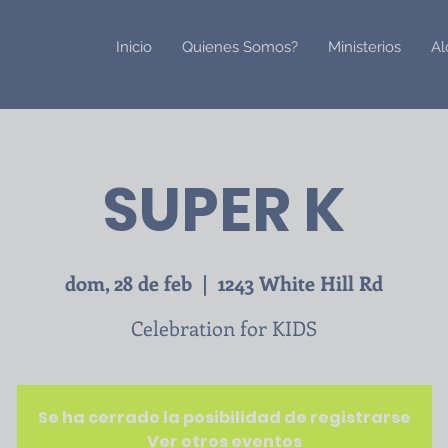
Inicio
Quienes Somos?
Ministerios
Al
SUPER K
dom, 28 de feb
  |  
1243 White Hill Rd
Celebration for KIDS
Se ha cerrado la posibilidad de registrarse
Ver otros eventos