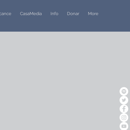
cance
CasaMedia
Info
Donar
More