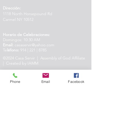
Dirección:
1118 North Horsepound Rd
Carmel NY 10512
Horario de Celebraciones:
Domingos: 10:30 AM
Email:
casaservir@yahoo.com
Te
léfono:
914 | 221 | 8785
©2024 Casa Servir | Assembly of God Affiliate
| Created by IAMM
Phone
Email
Facebook
Nosotros existimos para Conocer, Amar y
Servir a Dios, el Padre, el Hijo y el Espíritu
Santo, y a Nuestro Prójimo.